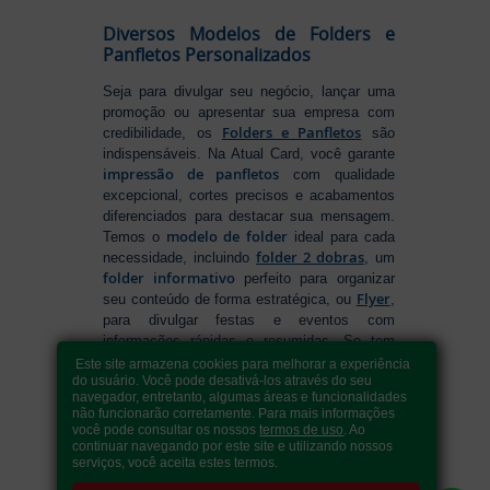
Diversos Modelos de Folders e
Panfletos Personalizados
Seja para divulgar seu negócio, lançar uma
promoção ou apresentar sua empresa com
Folders e Panfletos
credibilidade, os
são
indispensáveis. Na Atual Card, você garante
impressão de panfletos
com qualidade
excepcional, cortes precisos e acabamentos
diferenciados para destacar sua mensagem.
modelo de folder
Temos o
ideal para cada
folder 2 dobras
necessidade, incluindo
, um
folder informativo
perfeito para organizar
Flyer
seu conteúdo de forma estratégica, ou
,
para divulgar festas e eventos com
informações rápidas e resumidas. Se tem
como fazer folders
dúvidas sobre
, conte
Este site armazena cookies para melhorar a experiência
do usuário. Você pode desativá-los através do seu
com nossa variedade de formatos e opções
navegador, entretanto, algumas áreas e funcionalidades
para criar um material que realmente se
não funcionarão corretamente. Para mais informações
destaca. Produção ágil, entrega rápida e
você pode consultar os nossos
termos de uso
. Ao
qualidade garantida para levar sua
continuar navegando por este site e utilizando nossos
serviços, você aceita estes termos.
comunicação a outro nível!