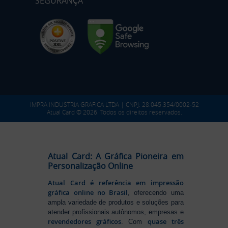
SEGURANÇA
IMPRA INDUSTRIA GRAFICA LTDA | CNPJ: 28.045.354/0002-52
Atual Card © 2026. Todos os direitos reservados.
Atual Card: A Gráfica Pioneira em
Personalização Online
Atual Card é referência em impressão
gráfica online no Brasil
, oferecendo uma
ampla variedade de produtos e soluções para
atender profissionais autônomos, empresas e
revendedores gráficos
quase três
. Com