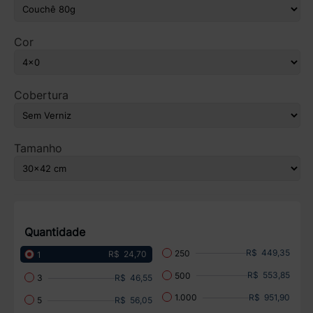
Cor
Cobertura
Tamanho
Quantidade
R$ 449,35
250
R$ 24,70
1
R$ 553,85
500
R$ 46,55
3
R$ 951,90
1.000
R$ 56,05
5