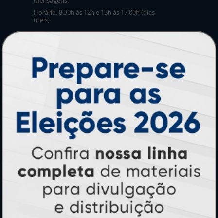
Mensagens:
Horário: 8:30h às 12h e 13h às 17:00h (dias
úteis).
PRODUTOS
Adesivos
Pastas
Ímãs
Cartão de Visita
Folder, Flyer e Panfleto
Banners e Lonas
Calendários 2027