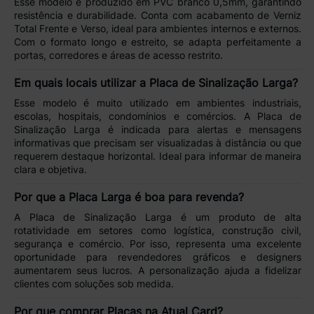
Esse modelo é produzido em
PVC branco 0,5mm
, garantindo
resistência e durabilidade
. Conta com acabamento de
Verniz
Total Frente e Verso
, ideal para ambientes internos e externos.
Com o formato
longo e estreito
, se adapta perfeitamente a
portas, corredores e áreas de acesso restrito.
Em quais locais utilizar a Placa de Sinalização Larga?
Esse modelo é muito utilizado em
ambientes industriais,
escolas, hospitais, condomínios e comércios
. A
Placa de
Sinalização Larga
é indicada para
alertas e mensagens
informativas
que precisam ser visualizadas à distância ou que
requerem destaque horizontal. Ideal para informar de maneira
clara e objetiva.
Por que a Placa Larga é boa para revenda?
A
Placa de Sinalização Larga
é um produto de
alta
rotatividade
em setores como
logística, construção civil,
segurança e comércio
. Por isso, representa uma excelente
oportunidade para
revendedores gráficos e designers
aumentarem seus lucros. A personalização ajuda a fidelizar
clientes com soluções sob medida.
Por que comprar Placas na Atual Card?