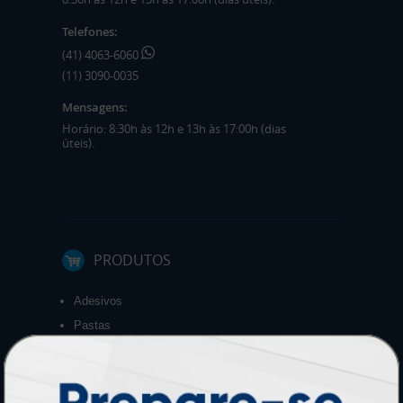
Telefones:
(41) 4063-6060
(11) 3090-0035
Mensagens:
Horário: 8:30h às 12h e 13h às 17:00h (dias
úteis).
PRODUTOS
Adesivos
Pastas
Ímãs
Cartão de Visita
Folder, Flyer e Panfleto