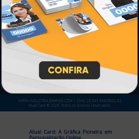
SEGURANÇA
IMPRA INDUSTRIA GRAFICA LTDA | CNPJ: 28.045.354/0002-52
Atual Card © 2026. Todos os direitos reservados.
Atual Card: A Gráfica Pioneira em
Personalização Online