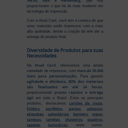
Xerox, KBA e Heidelberg
, que nos
proporcionam o que há de mais moderno em
tecnologia de impressão.
Com a Atual Card, você tem a certeza de que
seus materiais serão impressos com a mais
alta qualidade, desde a criação da arte até a
entrega do produto final.
Diversidade de Produtos para suas
Necessidades
Atual Card
Na
, oferecemos uma ampla
mais de 20.000
variedade de impressos, com
itens para personalização
. Para garantir
agilidade e eficiência, 80% dos materiais
são finalizados em até 24 horas
,
prazos rápidos e entrega
proporcionando
ágil
em todo o Brasil. Entre os principais
cartões de visita
,
produtos, destacamos
folders
,
panfletos
,
pastas
,
adesivos
,
etiquetas
,
calendários
,
banners
,
copos
,
canecas
,
canetas
,
chaveiros
,
quadros
,
tapetes
,
luminárias
, entre outros.