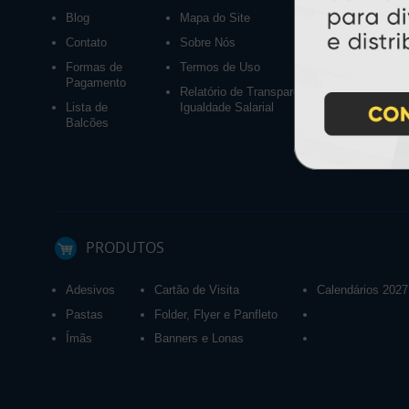
Blog
Mapa do Site
Contato
Sobre Nós
Formas de
Termos de Uso
Pagamento
Relatório de Transparência e
Lista de
Igualdade Salarial
Balcões
PRODUTOS
Adesivos
Cartão de Visita
Calendários 2027
Pastas
Folder, Flyer e Panfleto
Ímãs
Banners e Lonas