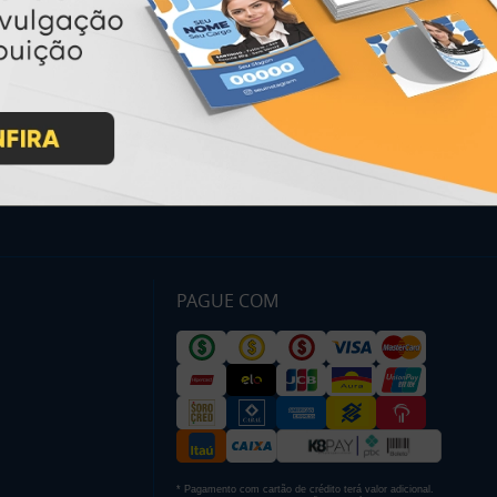
Como Comprar
Montagem e Fechamento de
Arquivo
Como exportar em
PDF/X1-a
Perguntas Frequentes
Entrega 12 Horas
PAGUE COM
* Pagamento com cartão de crédito terá valor adicional.