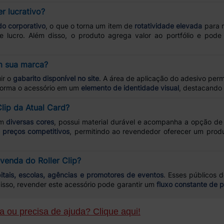
r lucrativo?
o corporativo
, o que o torna um item de
rotatividade elevada
para r
ucro. Além disso, o produto agrega valor ao portfólio e pode 
m sua marca?
ir o
gabarito disponível no site
. A área de aplicação do adesivo perm
sforma o acessório em um
elemento de identidade visual
, destacando 
Clip da Atual Card?
em
diversas cores
, possui material durável e acompanha a opção d
e preços competitivos
, permitindo ao revendedor oferecer um pro
venda do Roller Clip?
itais, escolas, agências e promotores de eventos
. Esses público
isso, revender este acessório pode garantir um
fluxo constante de 
 ou precisa de ajuda? Clique aqui!