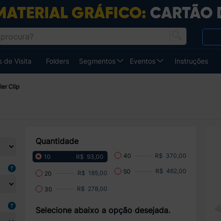
 de Visita
Folders
Segmentos
Eventos
Instruções
ler Clip
Quantidade
R$ 370,00
40
R$ 93,00
10
R$ 462,00
50
R$ 185,00
20
R$ 278,00
30
Selecione abaixo a opção desejada.