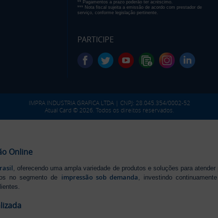
** Pagamentos a prazo poderão ter acréscimo.
*** Nota fiscal sujeita a emissão de acordo com prestador de
serviço, conforme legislação pertinente.
PARTICIPE
IMPRA INDUSTRIA GRAFICA LTDA | CNPJ: 28.045.354/0002-52
Atual Card © 2026. Todos os direitos reservados.
ão Online
rasil
, oferecendo uma ampla variedade de produtos e soluções para atender
impressão sob demanda
iros no segmento de
, investindo continuamen
ientes.
lizada