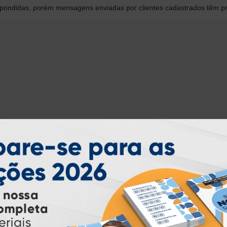
ondidas, porém mensagens enviadas por clientes cadastrados têm pr
INSTRUÇÕES
Inicio
Garantia