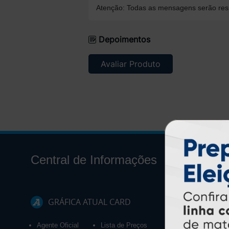
Atenção: Todas as mensagens serão resp
Depoimentos
Avaliar Produto
Central de Informações
GRÁFICA ATUAL CARD
Agente Oficial
Lista de Preços