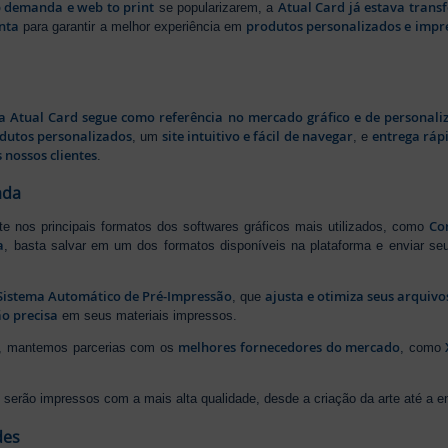
b demanda e web to print
Atual Card já estava tran
se popularizarem, a
nta
produtos personalizados e impr
para garantir a melhor experiência em
a Atual Card segue como referência no mercado gráfico e de personali
odutos personalizados
site intuitivo e fácil de navegar
entrega rápi
, um
, e
 nossos clientes
.
ada
Cor
rte nos principais formatos dos softwares gráficos mais utilizados, como
a
, basta salvar em um dos formatos disponíveis na plataforma e enviar seu
Sistema Automático de Pré-Impressão
ajusta e otimiza seus arquiv
, que
o precisa
em seus materiais impressos.
melhores fornecedores do mercado
ão, mantemos parcerias com os
, como
serão impressos com a mais alta qualidade, desde a criação da arte até a ent
des