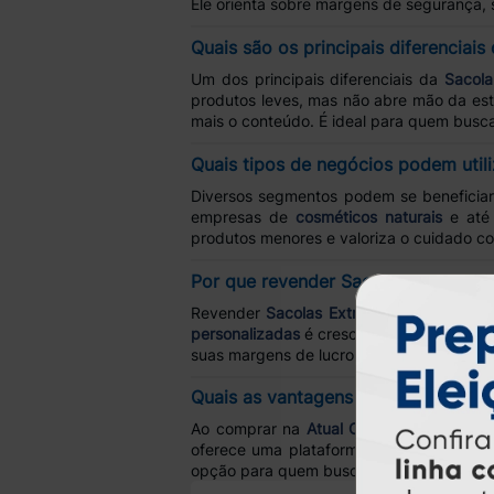
Ele orienta sobre margens de segurança, 
Quais são os principais diferenciai
Um dos principais diferenciais da
Sacola
produtos leves, mas não abre mão da esté
mais o conteúdo. É ideal para quem busc
Quais tipos de negócios podem util
Diversos segmentos podem se beneficia
empresas de
cosméticos naturais
e até
produtos menores e valoriza o cuidado co
Por que revender Sacola Extra Peq
Revender
Sacolas Extra Pequenas
permit
personalizadas
é crescente entre empres
suas margens de lucro e fideliza clientes
Quais as vantagens de comprar com
Ao comprar na
Atual Card
, o revendedo
oferece uma plataforma prática para
env
opção para quem busca
qualidade e rent