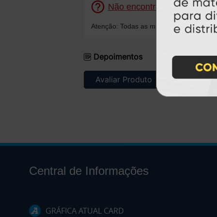
Não encontrou o que procura
Atenção: Todas as mensagens serão resp
Depoimentos
Avaliar Produto
Central de Informações
GRÁFICA ATUAL CARD