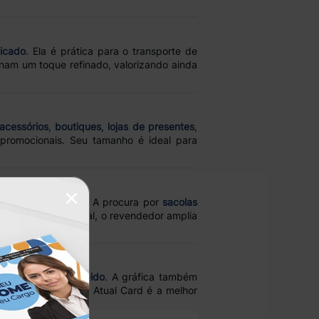
ticado
. Ela é prática para o transporte de
nam um toque refinado, valorizando ainda
 acessórios
,
boutiques
,
lojas de presentes
,
romocionais. Seu tamanho é ideal para
×
tação no mercado. A procura por
sacolas
sível
e o apelo visual, o revendedor amplia
azo de entrega rápido
. A gráfica também
oco em revenda, a Atual Card é a melhor