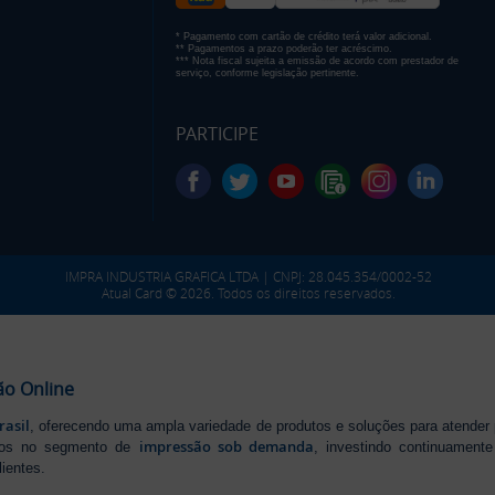
* Pagamento com cartão de crédito terá valor adicional.
** Pagamentos a prazo poderão ter acréscimo.
*** Nota fiscal sujeita a emissão de acordo com prestador de
serviço, conforme legislação pertinente.
PARTICIPE
IMPRA INDUSTRIA GRAFICA LTDA | CNPJ: 28.045.354/0002-52
Atual Card © 2026. Todos os direitos reservados.
ão Online
rasil
, oferecendo uma ampla variedade de produtos e soluções para atender
impressão sob demanda
iros no segmento de
, investindo continuamen
ientes.