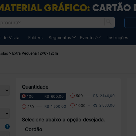
 de Visita
Folders
Segmentos
Eventos
Instruções
colas
Extra Pequena 12x6x12cm
Quantidade
R$ 2.146,00
500
R$ 600,00
100
R$ 2.883,00
1.000
R$ 1.500,00
250
Selecione abaixo a opção desejada.
Cordão