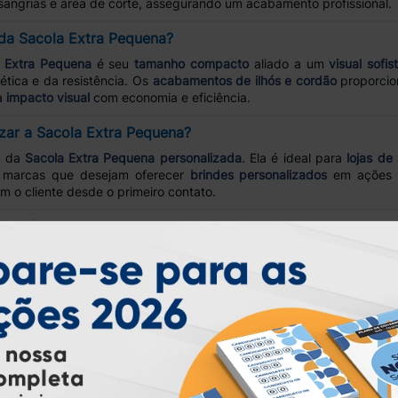
sangrias e área de corte, assegurando um acabamento profissional.
s da Sacola Extra Pequena?
 Extra Pequena
é seu
tamanho compacto
aliado a um
visual sofis
tica e da resistência. Os
acabamentos de ilhós e cordão
proporcio
a
impacto visual
com economia e eficiência.
izar a Sacola Extra Pequena?
r da
Sacola Extra Pequena personalizada
. Ela é ideal para
lojas de
 marcas que desejam oferecer
brindes personalizados
em ações p
m o cliente desde o primeiro contato.
uena é uma boa oportunidade?
e oferecer um produto de
alto valor agregado
com excelente acei
as que buscam reforçar seu branding. Além disso, com o
custo aces
 que valorizam produtos exclusivos e de qualidade.
 a Atual Card?
r conta com
suporte especializado
,
produção em larga escala
e
pr
iar a arte
e
acompanhar os pedidos
. Com tecnologia avançada e f
abilidade
no mercado gráfico.