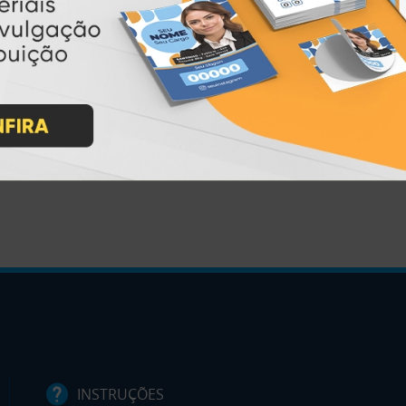
 ou precisa de ajuda? Clique aqui!
ondidas, porém mensagens enviadas por clientes cadastrados têm pr
INSTRUÇÕES