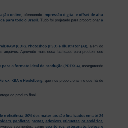
zação online
impressão digital e offset de alta
, oferecendo
da para todo o Brasil
a
. Tudo foi projetado para proporcionar
elDRAW (CDR), Photoshop (PSD) e Illustrator (AI)
, além do
s arquivos. Aproveite mais essa facilidade para produzir seu
os para o formato ideal de produção (PDF/X-4)
, assegurando
Xerox, KBA e Heidelberg
, que nos proporcionam o que há de
rega do produto final.
de e eficiência, 80% dos materiais são finalizados em até 24
folders
,
panfletos
,
pastas
,
adesivos
,
etiquetas
,
calendários
,
escritórios
,
artesanato
,
beleza e
 diversos segmentos, como