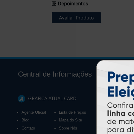
Depoimentos
Avaliar Produto
Central de Informações
GRÁFICA ATUAL CARD
Agente Oficial
Lista de Preços
Blog
Mapa do Site
Contato
Sobre Nós