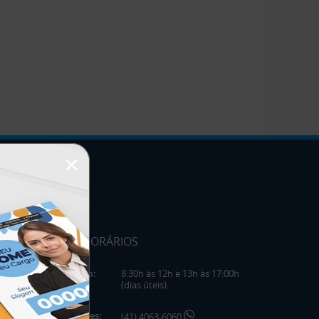
×
HORÁRIOS
Horário:
8:30h às 12h e 13h às 17:00h
(dias úteis).
Telefones:
(41) 4063-6060