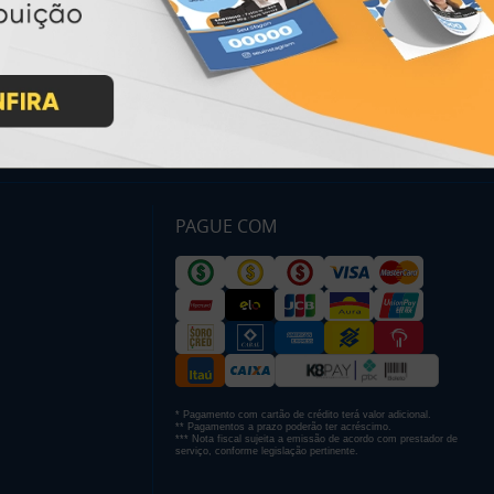
Entrega 12 Horas
PAGUE COM
* Pagamento com cartão de crédito terá valor adicional.
** Pagamentos a prazo poderão ter acréscimo.
*** Nota fiscal sujeita a emissão de acordo com prestador de
serviço, conforme legislação pertinente.