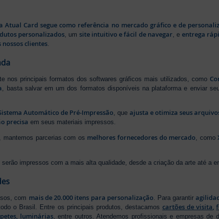
a Atual Card segue como referência no mercado gráfico e de personali
odutos personalizados
site intuitivo e fácil de navegar
entrega rápi
, um
, e
 nossos clientes
.
ada
Cor
rte nos principais formatos dos softwares gráficos mais utilizados, como
a
, basta salvar em um dos formatos disponíveis na plataforma e enviar seu
Sistema Automático de Pré-Impressão
ajusta e otimiza seus arquiv
, que
o precisa
em seus materiais impressos.
melhores fornecedores do mercado
ão, mantemos parcerias com os
, como
serão impressos com a mais alta qualidade, desde a criação da arte até a ent
des
mais de 20.000 itens para personalização
agilida
essos, com
. Para garantir
cartões de visita
,
odo o Brasil. Entre os principais produtos, destacamos
apetes
,
luminárias
, entre outros. Atendemos profissionais e empresas de