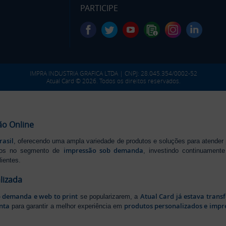
PARTICIPE
IMPRA INDUSTRIA GRAFICA LTDA | CNPJ: 28.045.354/0002-52
Atual Card © 2026. Todos os direitos reservados.
ão Online
rasil
, oferecendo uma ampla variedade de produtos e soluções para atender
impressão sob demanda
iros no segmento de
, investindo continuamen
ientes.
lizada
b demanda e web to print
Atual Card já estava tran
se popularizarem, a
nta
produtos personalizados e impr
para garantir a melhor experiência em