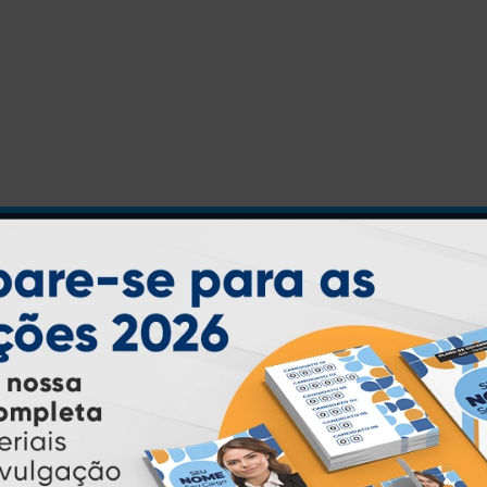
INSTRUÇÕES
Inicio
Garantia
Como Comprar
Montagem e Fechamento de
Arquivo
Como exportar em
PDF/X1-a
Perguntas Frequentes