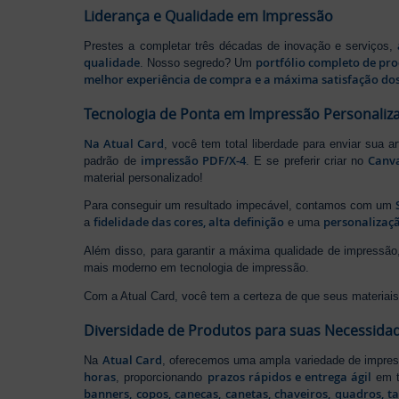
Liderança e Qualidade em Impressão
Prestes a completar três décadas de inovação e serviços,
qualidade
portfólio completo de pr
. Nosso segredo? Um
melhor experiência de compra e a máxima satisfação dos
Tecnologia de Ponta em Impressão Personaliz
Na Atual Card
, você tem total liberdade para enviar sua a
impressão PDF/X-4
Canv
padrão de
. E se preferir criar no
material personalizado!
Para conseguir um resultado impecável, contamos com um
fidelidade das cores, alta definição
personalizaçã
a
e uma
Além disso, para garantir a máxima qualidade de impress
mais moderno em tecnologia de impressão.
Com a Atual Card, você tem a certeza de que seus materiais 
Diversidade de Produtos para suas Necessida
Atual Card
Na
, oferecemos uma ampla variedade de impr
horas
prazos rápidos e entrega ágil
, proporcionando
em t
banners
,
copos
,
canecas
,
canetas
,
chaveiros
,
quadros
,
t