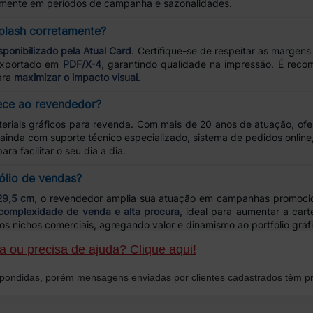
lmente em períodos de campanha e sazonalidades.
plash corretamente?
sponibilizado pela Atual Card
. Certifique-se de respeitar as margen
 exportado em
PDF/X-4
, garantindo qualidade na impressão. É reco
para
maximizar o impacto visual
.
rece ao revendedor?
teriais gráficos para revenda. Com mais de 20 anos de atuação, of
ainda com suporte técnico especializado, sistema de pedidos online
ra facilitar o seu dia a dia.
fólio de vendas?
29,5 cm
, o revendedor amplia sua atuação em campanhas promocion
complexidade de venda e alta procura
, ideal para aumentar a carte
os nichos comerciais, agregando valor e dinamismo ao portfólio gráf
 ou precisa de ajuda? Clique aqui!
ondidas, porém mensagens enviadas por clientes cadastrados têm pr