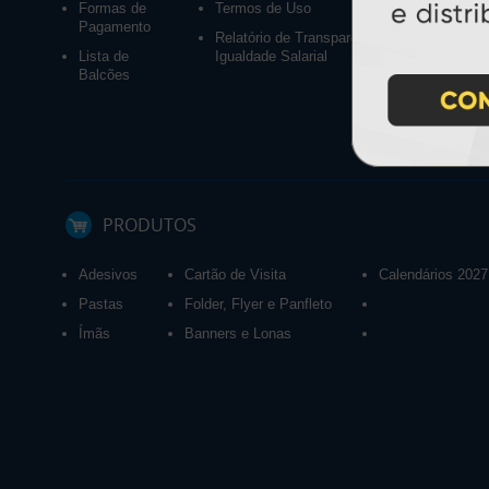
Formas de
Termos de Uso
Pagamento
Relatório de Transparência e
Lista de
Igualdade Salarial
Balcões
PRODUTOS
Adesivos
Cartão de Visita
Calendários 2027
Pastas
Folder, Flyer e Panfleto
Ímãs
Banners e Lonas