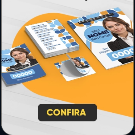
PAGUE COM
* Pagamento com cartão de crédito terá valor adicional.
** Pagamentos a prazo poderão ter acréscimo.
*** Nota fiscal sujeita a emissão de acordo com prestador de
serviço, conforme legislação pertinente.
PARTICIPE
SEGURANÇA