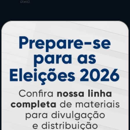
úteis).
PRODUTOS
Adesivos
Pastas
Ímãs
Cartão de Visita
Folder, Flyer e Panfleto
Banners e Lonas
Calendários 2027