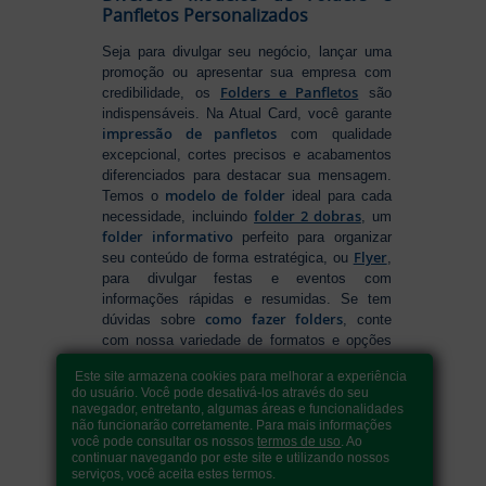
Panfletos Personalizados
Seja para divulgar seu negócio, lançar uma
promoção ou apresentar sua empresa com
Folders e Panfletos
credibilidade, os
são
indispensáveis. Na Atual Card, você garante
impressão de panfletos
com qualidade
excepcional, cortes precisos e acabamentos
diferenciados para destacar sua mensagem.
modelo de folder
Temos o
ideal para cada
folder 2 dobras
necessidade, incluindo
, um
folder informativo
perfeito para organizar
Flyer
seu conteúdo de forma estratégica, ou
,
para divulgar festas e eventos com
informações rápidas e resumidas. Se tem
como fazer folders
dúvidas sobre
, conte
com nossa variedade de formatos e opções
para criar um material que realmente se
Este site armazena cookies para melhorar a experiência
destaca. Produção ágil, entrega rápida e
do usuário. Você pode desativá-los através do seu
qualidade garantida para levar sua
navegador, entretanto, algumas áreas e funcionalidades
comunicação a outro nível!
não funcionarão corretamente. Para mais informações
você pode consultar os nossos
termos de uso
. Ao
continuar navegando por este site e utilizando nossos
serviços, você aceita estes termos.