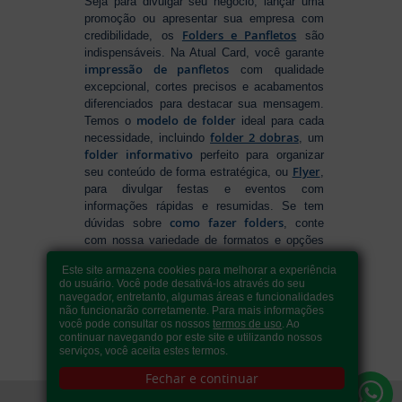
Seja para divulgar seu negócio, lançar uma
promoção ou apresentar sua empresa com
Folders e Panfletos
credibilidade, os
são
indispensáveis. Na Atual Card, você garante
impressão de panfletos
com qualidade
excepcional, cortes precisos e acabamentos
diferenciados para destacar sua mensagem.
modelo de folder
Temos o
ideal para cada
folder 2 dobras
necessidade, incluindo
, um
folder informativo
perfeito para organizar
Flyer
seu conteúdo de forma estratégica, ou
,
para divulgar festas e eventos com
informações rápidas e resumidas. Se tem
como fazer folders
dúvidas sobre
, conte
com nossa variedade de formatos e opções
para criar um material que realmente se
Este site armazena cookies para melhorar a experiência
destaca. Produção ágil, entrega rápida e
do usuário. Você pode desativá-los através do seu
qualidade garantida para levar sua
navegador, entretanto, algumas áreas e funcionalidades
comunicação a outro nível!
não funcionarão corretamente. Para mais informações
você pode consultar os nossos
termos de uso
. Ao
continuar navegando por este site e utilizando nossos
serviços, você aceita estes termos.
Fechar e continuar