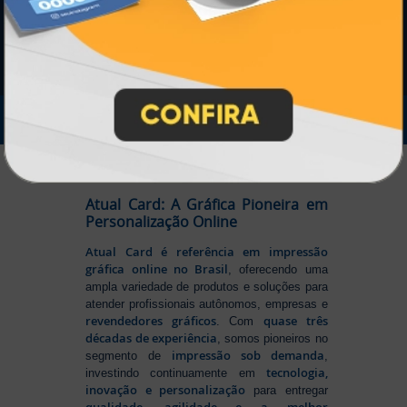
IMPRA INDUSTRIA GRAFICA LTDA | CNPJ: 28.045.354/0002-52
Atual Card © 2026. Todos os direitos reservados.
Atual Card: A Gráfica Pioneira em
Personalização Online
Atual Card é referência em impressão
gráfica online no Brasil
, oferecendo uma
ampla variedade de produtos e soluções para
atender profissionais autônomos, empresas e
revendedores gráficos
quase três
. Com
décadas de experiência
, somos pioneiros no
impressão sob demanda
segmento de
,
tecnologia,
investindo continuamente em
inovação e personalização
para entregar