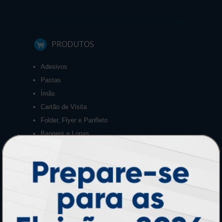
PRODUTOS
Adesivos
Pastas
Ímãs
Cartão de Visita
Folder, Flyer e Panfleto
Banners e Lonas
Calendários 2027
PAGUE COM