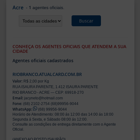
Acre
1
-
agentes oficiais.
Buscar
CONHEÇA OS AGENTES OFICIAIS QUE ATENDEM A SUA
CIDADE
Agentes oficiais cadastrados
RIOBRANCO.ATUALCARD.COM.BR
Valor:
R$ 2,00 por Kg
RUA ISAURA PARENTE, 1.412 ISAURA PARENTE
RIO BRANCO - ACRE — CEP: 69918-270
Email:
jacyneto@hotmail.com
Fone:
(68) 2102-2754 (68)99956-9044
WhatsApp:
(68) 99956-9044
Horário de Atendimento: 08:00 ás 12:00 das 14:00 ás 18:00
Segunda á Sexta, e Sábado 08:00 ás 12:00.
Consulte as condições de entrega diretamente com o Agente
Oficial.
(ANEXO AO POSTO ISAURÃO)