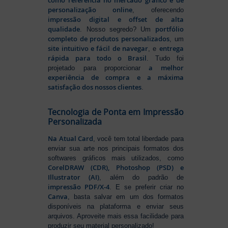
como referência no mercado gráfico e de
personalização online
, oferecendo
impressão digital e offset de alta
qualidade
portfólio
. Nosso segredo? Um
completo de produtos personalizados
, um
site intuitivo e fácil de navegar
entrega
, e
rápida para todo o Brasil
. Tudo foi
a melhor
projetado para proporcionar
experiência de compra e a máxima
satisfação dos nossos clientes
.
Tecnologia de Ponta em Impressão
Personalizada
Na Atual Card
, você tem total liberdade para
enviar sua arte nos principais formatos dos
softwares gráficos mais utilizados, como
CorelDRAW (CDR), Photoshop (PSD) e
Illustrator (AI)
, além do padrão de
impressão PDF/X-4
. E se preferir criar no
Canva
, basta salvar em um dos formatos
disponíveis na plataforma e enviar seus
arquivos. Aproveite mais essa facilidade para
produzir seu material personalizado!