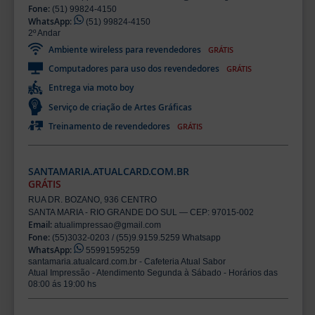
Fone:
(51) 99824-4150
WhatsApp:
(51) 99824-4150
2º Andar
Ambiente wireless para revendedores
GRÁTIS
Computadores para uso dos revendedores
GRÁTIS
Entrega via moto boy
Serviço de criação de Artes Gráficas
Treinamento de revendedores
GRÁTIS
SANTAMARIA.ATUALCARD.COM.BR
GRÁTIS
RUA DR. BOZANO, 936 CENTRO
SANTA MARIA - RIO GRANDE DO SUL — CEP: 97015-002
Email:
atualimpressao@gmail.com
Fone:
(55)3032-0203 / (55)9.9159.5259 Whatsapp
WhatsApp:
55991595259
santamaria.atualcard.com.br - Cafeteria Atual Sabor
Atual Impressão - Atendimento Segunda à Sábado - Horários das
08:00 ás 19:00 hs