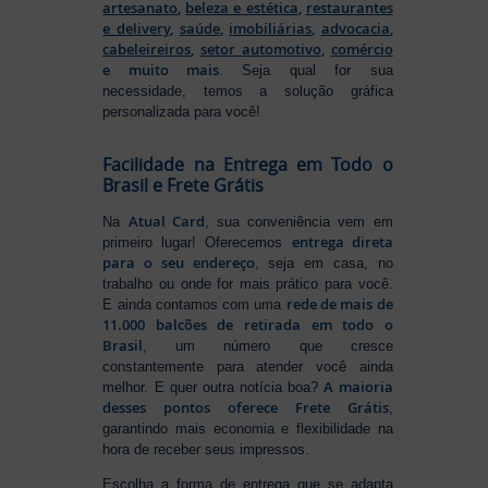
artesanato
,
beleza e estética
,
restaurantes
e delivery
,
saúde
,
imobiliárias
,
advocacia
,
cabeleireiros
,
setor automotivo
,
comércio
e muito mais
. Seja qual for sua
necessidade, temos a solução gráfica
personalizada para você!
Facilidade na Entrega em Todo o
Brasil e Frete Grátis
Atual Card
Na
, sua conveniência vem em
entrega direta
primeiro lugar! Oferecemos
para o seu endereço
, seja em casa, no
trabalho ou onde for mais prático para você.
rede de mais de
E ainda contamos com uma
11.000 balcões de retirada em todo o
Brasil
, um número que cresce
constantemente para atender você ainda
A maioria
melhor. E quer outra notícia boa?
desses pontos oferece Frete Grátis
,
garantindo mais economia e flexibilidade na
hora de receber seus impressos.
Escolha a forma de entrega que se adapta