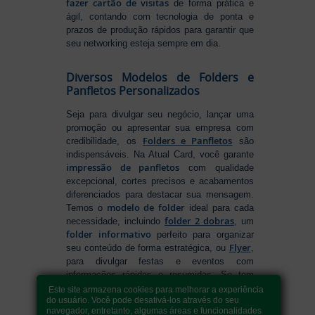
fazer cartão de visitas
de forma prática e
ágil, contando com tecnologia de ponta e
prazos de produção rápidos para garantir que
seu networking esteja sempre em dia.
Diversos Modelos de Folders e
Panfletos Personalizados
Seja para divulgar seu negócio, lançar uma
promoção ou apresentar sua empresa com
Folders e Panfletos
credibilidade, os
são
indispensáveis. Na Atual Card, você garante
impressão de panfletos
com qualidade
excepcional, cortes precisos e acabamentos
diferenciados para destacar sua mensagem.
modelo de folder
Temos o
ideal para cada
folder 2 dobras
necessidade, incluindo
, um
folder informativo
perfeito para organizar
Flyer
seu conteúdo de forma estratégica, ou
,
para divulgar festas e eventos com
informações rápidas e resumidas. Se tem
como fazer folders
dúvidas sobre
, conte
Este site armazena cookies para melhorar a experiência
do usuário. Você pode desativá-los através do seu
com nossa variedade de formatos e opções
navegador, entretanto, algumas áreas e funcionalidades
para criar um material que realmente se