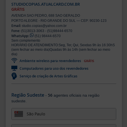
STUDIOCOPIAS.ATUALCARD.COM.BR
GRÁTIS
AVENIDA SAO PEDRO, 688 SAO GERALDO
PORTO ALEGRE - RIO GRANDE DO SUL — CEP: 90230-123
Email:
studio.copias@yahoo.com.br
Fone:
(51)3013-3063 - (51)98444-6570
WhatsApp:
(51) 98444-6570
Sem complemento
HORÁRIO DE ATENDIMENTO:Seg, Ter, Qui, Sexdas 9h às 16:30hS
(sem fechar ao meio dia)Quadas 9h às 14h (sem fechar ao meio
dia)
Ambiente wireless para revendedores
GRÁTIS
Computadores para uso dos revendedores
Serviço de criação de Artes Gráficas
Região Sudeste
56
-
agentes oficiais na região
sudeste.
São Paulo