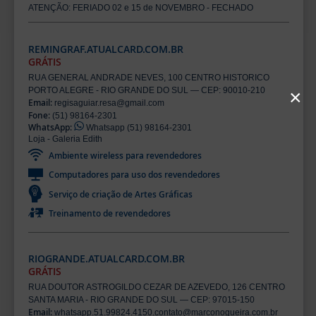
ATENÇÃO: FERIADO 02 e 15 de NOVEMBRO - FECHADO
REMINGRAF.ATUALCARD.COM.BR
GRÁTIS
RUA GENERAL ANDRADE NEVES, 100 CENTRO HISTORICO
PORTO ALEGRE - RIO GRANDE DO SUL — CEP: 90010-210
×
Email:
regisaguiar.resa@gmail.com
Fone:
(51) 98164-2301
WhatsApp:
Whatsapp (51) 98164-2301
Loja - Galeria Edith
Ambiente wireless para revendedores
Computadores para uso dos revendedores
Serviço de criação de Artes Gráficas
Treinamento de revendedores
RIOGRANDE.ATUALCARD.COM.BR
GRÁTIS
RUA DOUTOR ASTROGILDO CEZAR DE AZEVEDO, 126 CENTRO
SANTA MARIA - RIO GRANDE DO SUL — CEP: 97015-150
Email:
whatsapp.51.99824.4150.contato@marconogueira.com.br