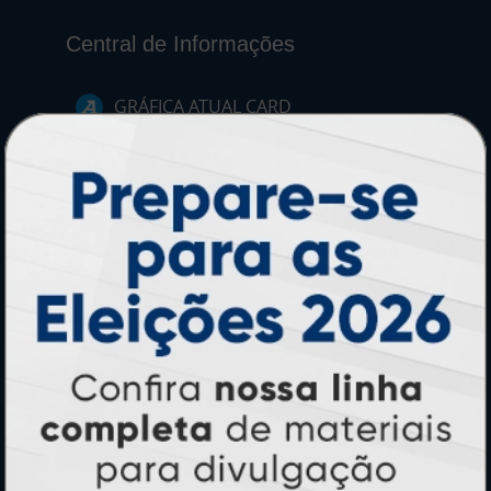
Central de Informações
GRÁFICA ATUAL CARD
Agente Oficial
Blog
Contato
Formas de Pagamento
Lista de Balcões
Lista de Preços
Mapa do Site
Sobre Nós
Termos de Uso
Relatório de Transparência e Igualdade
Salarial