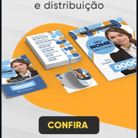
INSTRUÇÕES
Inicio
Como Comprar
Como exportar em PDF/X1-a
Entrega 12 Horas
Garantia
Montagem e Fechamento de Arquivo
Perguntas Frequentes
HORÁRIOS
Horário:
8:30h às 12h e 13h às 17:00h (dias úteis).
Telefones: