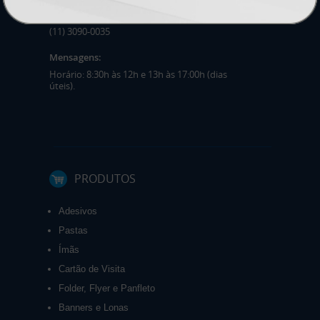
(41) 4063-6060
(11) 3090-0035
Mensagens:
Horário: 8:30h às 12h e 13h às 17:00h (dias
úteis).
PRODUTOS
Adesivos
Pastas
Ímãs
Cartão de Visita
Folder, Flyer e Panfleto
Banners e Lonas