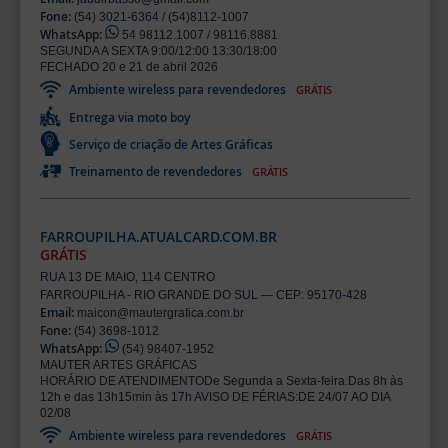
Fone:
(54) 3021-6364 / (54)8112-1007
WhatsApp:
54 98112.1007 / 98116.8881
SEGUNDA A SEXTA 9:00/12:00 13:30/18:00
FECHADO 20 e 21 de abril 2026
Ambiente wireless para revendedores
GRÁTIS
Entrega via moto boy
Serviço de criação de Artes Gráficas
Treinamento de revendedores
GRÁTIS
FARROUPILHA.ATUALCARD.COM.BR
GRÁTIS
RUA 13 DE MAIO, 114 CENTRO
FARROUPILHA - RIO GRANDE DO SUL — CEP: 95170-428
Email:
maicon@mautergrafica.com.br
Fone:
(54) 3698-1012
WhatsApp:
(54) 98407-1952
MAUTER ARTES GRÁFICAS
HORÁRIO DE ATENDIMENTODe Segunda a Sexta-feira.Das 8h às
12h e das 13h15min às 17h AVISO DE FÉRIAS:DE 24/07 AO DIA
02/08
Ambiente wireless para revendedores
GRÁTIS