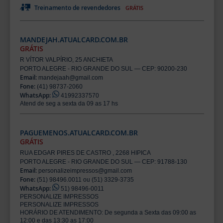
Treinamento de revendedores
GRÁTIS
MANDEJAH.ATUALCARD.COM.BR
GRÁTIS
R VÍTOR VALPÍRIO, 25 ANCHIETA
PORTO ALEGRE - RIO GRANDE DO SUL — CEP: 90200-230
Email:
mandejaah@gmail.com
Fone:
(41) 98737-2060
WhatsApp:
41992337570
Atend de seg a sexta da 09 as 17 hs
PAGUEMENOS.ATUALCARD.COM.BR
GRÁTIS
RUA EDGAR PIRES DE CASTRO , 2268 HIPICA
PORTO ALEGRE - RIO GRANDE DO SUL — CEP: 91788-130
Email:
personalizeimpressos@gmail.com
Fone:
(51) 98496.0011 ou (51) 3329-3735
WhatsApp:
51) 98496-0011
PERSONALIZE IMPRESSOS
PERSONALIZE IMPRESSOS
HORÁRIO DE ATENDIMENTO: De segunda a Sexta das 09:00 as
12:00 e das 13:30 as 17:00