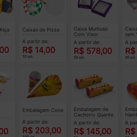
Caixa Multiuso
Caix
Alça
Caixas de Pizza
Com Visor
sem 
A partir de:
A partir de:
A par
,00
R$ 14,00
R$ 578,00
R$
10 un.
50 un.
50 un.
Embalagem de
Emba
Embalagem Cone
Cachorro Quente
Hamb
A partir de:
A partir de:
A par
R$ 203,00
00
R$ 145,00
R$
100 un.