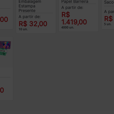
Embalagem
Papel Barreira
Saco
Estampa
A partir de:
Presente
A par
R$
A partir de:
R$
,00
1.419,00
R$ 32,00
5 un.
4000 un.
10 un.
90