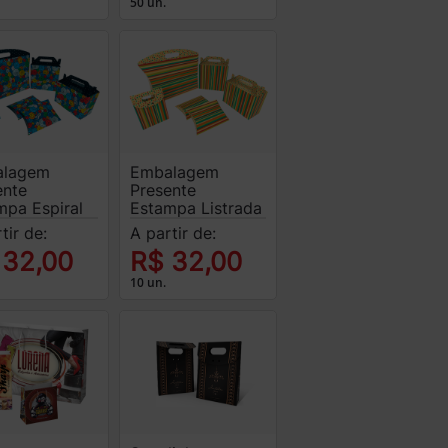
50 un.
alagem
Embalagem
ente
Presente
mpa Espiral
Estampa Listrada
tir de:
A partir de:
 32,00
R$ 32,00
10 un.