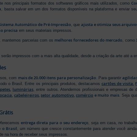
Cor
rte nos principais formatos dos softwares gráficos mais utilizados, como
a
, basta salvar em um dos formatos disponíveis na plataforma e enviar seu
Sistema Automático de Pré-Impressão
ajusta e otimiza seus arquiv
, que
o precisa
em seus materiais impressos.
melhores fornecedores do mercado
ão, mantemos parcerias com os
, como
serão impressos com a mais alta qualidade, desde a criação da arte até a ent
des
mais de 20.000 itens para personalização
agilida
essos, com
. Para garantir
cartões de visita
,
odo o Brasil. Entre os principais produtos, destacamos
apetes
,
luminárias
, entre outros. Atendemos profissionais e empresas de
ocacia
,
cabeleireiros
,
setor automotivo
,
comércio
e muito mais
. Seja qu
Grátis
entrega direta para o seu endereço
 Oferecemos
, seja em casa, no trabal
 o Brasil
, um número que cresce constantemente para atender você ainda 
ade na hora de receber seus impressos.