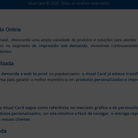
Atual Card © 2026. Todos os direitos reservados.
ão Online
rasil
, oferecendo uma ampla variedade de produtos e soluções para atender
impressão sob demanda
iros no segmento de
, investindo continuamen
ientes.
lizada
b demanda e web to print
Atual Card já estava tran
se popularizarem, a
nta
produtos personalizados e impr
para garantir a melhor experiência em
a Atual Card segue como referência no mercado gráfico e de personali
odutos personalizados
site intuitivo e fácil de navegar
entrega rápi
, um
, e
 nossos clientes
.
ada