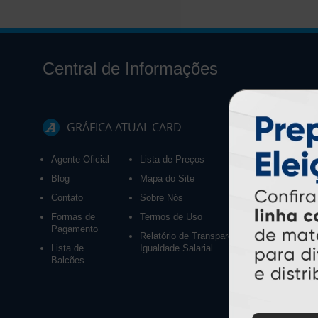
Central de Informações
GRÁFICA ATUAL CARD
Agente Oficial
Lista de Preços
Blog
Mapa do Site
Contato
Sobre Nós
Formas de
Termos de Uso
Pagamento
Relatório de Transparência e
Lista de
Igualdade Salarial
Balcões