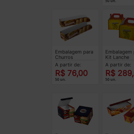
50 un.
Embalagem para
Embalagem 
Churros
Kit Lanche
A partir de:
A partir de:
R$ 76,00
R$ 289
50 un.
50 un.