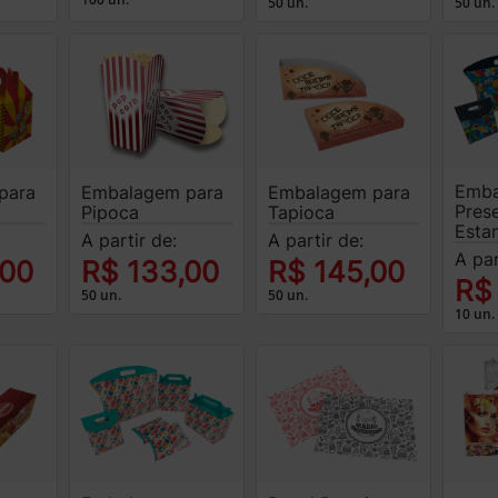
50 un.
50 un.
Emb
para
Embalagem para
Embalagem para
Pres
Pipoca
Tapioca
Esta
A partir de:
A partir de:
A par
,00
R$ 133,00
R$ 145,00
R$
50 un.
50 un.
10 un.