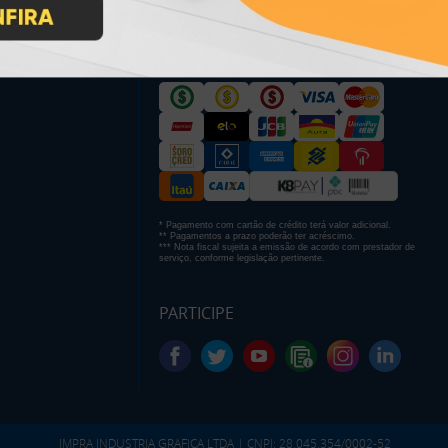
PAGUE COM
* Pagamento com cartão de crédito terá valor adicional.
** Pagamentos a prazo poderão ter acréscimo.
*** Nota fiscal sujeita a emissão de acordo com prestador de
serviço, conforme legislação pertinente.
PARTICIPE
IMPRA INDUSTRIA GRAFICA LTDA | CNPJ: 28.045.354/0002-52