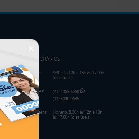
×
HORÁRIOS
Horário:
8:30h às 12h e 13h às 17:00h
(dias úteis).
Telefones:
(41) 4063-6060
(11) 3090-0035
Mensagens:
Horário: 8:30h às 12h e 13h
às 17:00h (dias úteis).