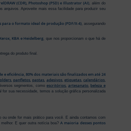
elDRAW (CDR), Photoshop (PSD) e Illustrator (AI)
, além do
s arquivos. Aproveite mais essa facilidade para produzir seu
os para o formato ideal de produção (PDF/X-4)
, assegurando
Xerox, KBA e Heidelberg
, que nos proporcionam o que há de
rega do produto final.
de e eficiência, 80% dos materiais são finalizados em até 24
folders
,
panfletos
,
pastas
,
adesivos
,
etiquetas
,
calendários
,
escritórios
,
artesanato
,
beleza e
 diversos segmentos, como
al for sua necessidade, temos a solução gráfica personalizada
ho ou onde for mais prático para você. E ainda contamos com
A maioria desses pontos
melhor. E quer outra notícia boa?