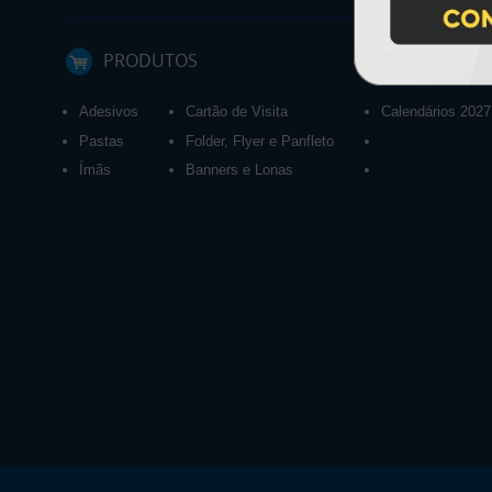
PRODUTOS
Adesivos
Cartão de Visita
Calendários 2027
Pastas
Folder, Flyer e Panfleto
Ímãs
Banners e Lonas