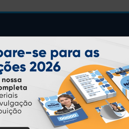
INSTRUÇÕES
Inicio
Garantia
Como Comprar
Montagem e Fechamento de
Arquivo
Como exportar em
PDF/X1-a
Perguntas Frequentes
Entrega 12 Horas