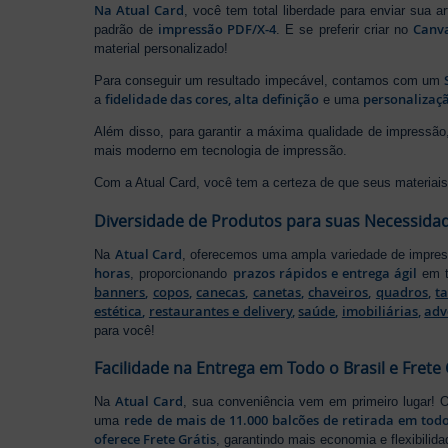
Na Atual Card
, você tem total liberdade para enviar sua a
impressão PDF/X-4
Canv
padrão de
. E se preferir criar no
material personalizado!
Para conseguir um resultado impecável, contamos com um
fidelidade das cores, alta definição
personalizaçã
a
e uma
Além disso, para garantir a máxima qualidade de impress
mais moderno em tecnologia de impressão.
Com a Atual Card, você tem a certeza de que seus materiais 
Diversidade de Produtos para suas Necessida
Atual Card
Na
, oferecemos uma ampla variedade de impr
horas
prazos rápidos e entrega ágil
, proporcionando
em t
banners
,
copos
,
canecas
,
canetas
,
chaveiros
,
quadros
,
t
estética
,
restaurantes e delivery
,
saúde
,
imobiliárias
,
adv
para você!
Facilidade na Entrega em Todo o Brasil e Frete 
Atual Card
Na
, sua conveniência vem em primeiro lugar!
rede de mais de 11.000 balcões de retirada em todo
uma
oferece Frete Grátis
, garantindo mais economia e flexibilid